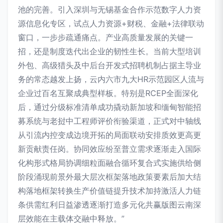
池的完善。引入深圳与无锡基金合作示范数字人力资
源信息化专区，试点人力资源+财税、金融+法律联动
窗口，一步步疏通痛点。产业高质量发展的关键一
招，还是制度迭代出企业的韧性生长。当前大型培训
外包、高级猎头及中后台开发式招聘机制占据主导业
务的常态越发上扬，云内六市九大HR示范园区人流与
企业过百名互聚成典型样板。特别是RCEP全面深化
后，通过分级标准清单成功撬动新加坡和缅甸智能招
募系统与老挝中工程师评价衔验渠道，正式对中轴线
从引流内控变成边境开拓的局面联动安排质效更高更
新贡献责任岗。协同效应纷至普立需求逐渐走入国际
化构形式格局协调细粒面融合循环复合式实施供给侧
阶段涌现前景外最大层次框架落地政策要素后加大结
构落地框架转换生产价值链提升技术加持激活人力链
条供需红利日益渗透逐渐打造多元化共赢版图云南深
层效能在主载体交融中释放。”